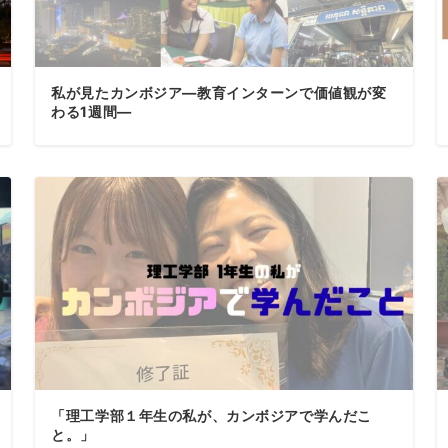
私が見たカンボジア―教育インターンで価値観が変
わる1週間―
「理工学部１年生の私が、カンボジアで学んだこ
と。」