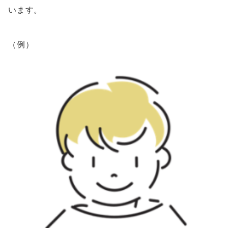
います。
（例）