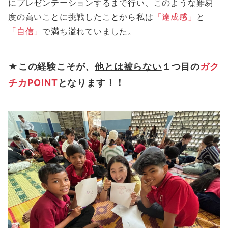
にプレゼンテーションするまで行い、このような難易
度の高いことに挑戦したことから私は
「達成感」
と
「自信」
で満ち溢れていました。
★この経験こそが、
他とは被らない
１つ目の
ガク
チカPOINT
となります！！