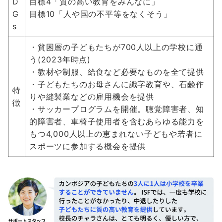
D
目標4「質の高い教育をみんなに」
G
目標10「人や国の不平等をなくそう」
s
・貧困層の子どもたちが700人以上の学校に通
う(2023年時点)
・教材や制服、給食など必要なものを全て提供
・子どもたちのお母さんに識字教育や、石鹸作
特
りや縫製業などの雇用機会を提供
徴
・サッカープログラムを開催。聴覚障害者、知
的障害者、車椅子使用者を含むあらゆる能力を
もつ4,000人以上の恵まれない子どもや若者に
スポーツに参加する機会を提供