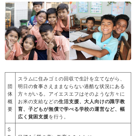
スラムに住みゴミの回収で生計を立てながら、
団
明日の食事さえままならない過酷な状況にある
体
方々がいる。アイエスエフはそのような方々に
概
お米の支給などの
生活支援、大人向けの識字教
要
育、子どもが無償で学べる学校の運営など、幅
広く貧困支援
を行う。
S