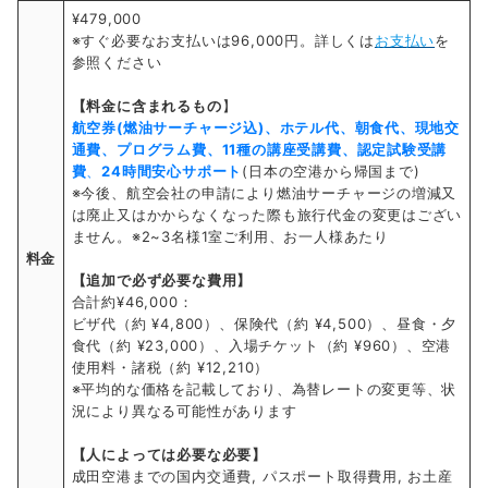
¥479,000
※すぐ必要なお支払いは96,000円。詳しくは
お支払い
を
参照ください
【料金に含まれるもの
】
航空券(燃油サーチャージ込)、ホテル代、朝食代、現地交
通費、プログラム費、11種の講座受講費、認定試験受講
費
、
24時間安心サポート
(日本の空港から帰国まで)
※今後、航空会社の申請により燃油サーチャージの増減又
は廃止又はかからなくなった際も旅行代金の変更はござい
ません。※2~3名様1室ご利用、お一人様あたり
料金
【追加で必ず必要な費用】
合計約¥46,000：
ビザ代（約 ¥4,800）、保険代（約 ¥4,500）、昼食・夕
食代（約 ¥23,000）、入場チケット（約 ¥960）、空港
使用料・諸税（約 ¥12,210）
※平均的な価格を記載しており、為替レートの変更等、状
況により異なる可能性があります
【人によっては必要な必要】
成田空港までの国内交通費, パスポート取得費用, お土産