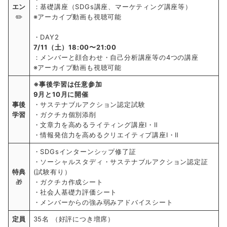
エン
：基礎講座（SDGs講座、マーケティング講座等）
✏️
※アーカイブ動画も視聴可能
・DAY2
7/11（土）18:00〜21:00
：メンバーと顔合わせ・自己分析講座等の4つの講座
※アーカイブ動画も視聴可能
※事後学習は任意参加
9月と10月に開催
事後
・サステナブルアクション認定試験
学習
・ガクチカ個別添削
・文章力を高めるライティング講座Ⅰ・Ⅱ
・情報発信力を高めるクリエイティブ講座Ⅰ・Ⅱ
・SDGsインターンシップ修了証
・ソーシャルスタディ・サステナブルアクション認定証
特典
(試験有り）
🎁
・ガクチカ作成シート
・社会人基礎力評価シート
・メンバーからの強み弱みアドバイスシート
定員
35名 （好評につき増席）