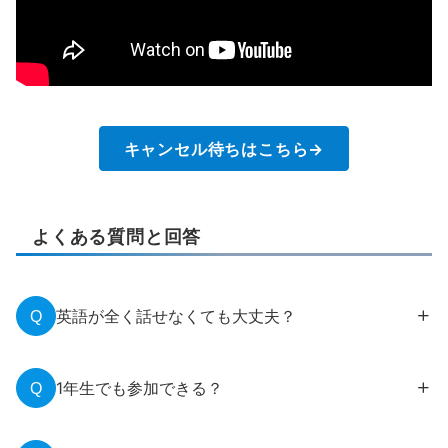
キャンセル待ちはこちら→
よくある質問と回答
英語が全く話せなくても大丈夫？
Q
常に日本語通訳があるため、全て日本語で取り組
むことができます！
1年生でも参加できる？
Q
実際に過去参加者の64%が英語があいさつレベル
全てのテーマ