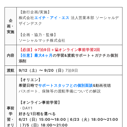
【旅行企画/実施】
株式会社
エイチ・アイ・エス
法人営業本部 ソーシャルデ
企
ザインデスク
画・
実施
【企画・協力・監修】
ソーシャルマッチ株式会社
【必須】✈️7泊9日＋💻オンライン事前学習2回
内容
【任意】最大4ヶ月
の学習&渡航サポート＋ガクチカ個別
添削
渡航
9/12（土）〜 9/20（日）
7泊9日
【オリエン】
希望日時で
サポートスタッフとの個別面談
&動画視聴
パスポート、保険等の渡航準備についての解説
【オンライン事前学習】
事前
・DAY1
学
好きな1日程を選べる
習・
6/21（日）15:00〜18:00｜6/23（火）18:00〜21:00
オリ
｜7/5（日）18:00〜21:00