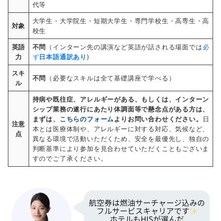
代等
大学生・大学院生・短期大学生・専門学校生・高専生・高
対象
校生
英語
不問
（インターン先の講演など英語が話される場面では
必
力
ず
日本語通訳あり
)
スキ
不問
（必要なスキルは全て基礎講座で学べる）
ル
持病や既往症、アレルギーがある、もしくは、インターン
シップ業務の遂行にあたり体調面等で懸念点がある方は、
まずは、
こちらのフォーム
よりお問い合わせください。
日
注意
本とは医療体制や、アレルギーに対する対応、気候など、
点
異なる環境で活動いただくため、安全を最優先し、独自の
判断基準により参加を見合わせていただくこともございま
すのでご了承ください。