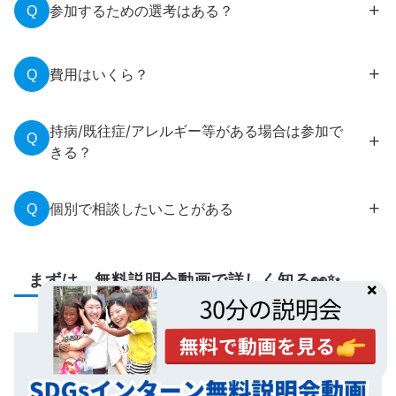
で1年生が参加！
参加するための選考はある？
Q
選考はなく先着順です。
毎年、ほとんどのテーマで締切前に満席になって
費用はいくら？
Q
いるため、お早めにお申し込みください。
無料説明会で詳しくお伝えします！
※持病や既往症、アレルギーがある、もしくは、
持病/既往症/アレルギー等がある場合は参加で
Q
インターンシップ業務の遂行にあたり体調面等で
きる？
懸念点がある方は、まずは、
こちらのフォーム
よ
持病や既往症、アレルギーがある、もしくは、イ
りお問い合わせください。
ンターンシップ業務の遂行にあたり体調面等で懸
個別で相談したいことがある
Q
念点がある方は、まずは、
こちらのフォーム
より
お問い合わせください。
LINE
まずは、無料説明会動画で詳しく知る👀✨
お問い合わせフォーム