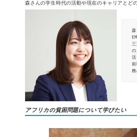
森さんの学生時代の活動や現在のキャリアとど
森
E
三
の
活
前
務
アフリカの貧困問題について学びたい