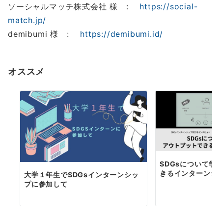
ソーシャルマッチ株式会社 様 :
https://social-
match.jp/
demibumi 様 :
https://demibumi.id/
オススメ
SDGsについて
きるインターンシ
大学１年生でSDGsインターンシッ
プに参加して