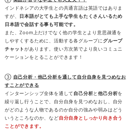
インドネシアの大学生との共通言語は英語ではありま
すが、
日本語がとても上手な学生もたくさんいるため
日本語で会話する事も可能です。
また、Zoom上だけでなく他の学生とより意思疎通を
しやすくするために、活動する各グループに
グループ
チャット
があります。使い方次第でより良いコミュニ
ケーションをとることができます！
③
自己分析・他己分析を通して自分自身を見つめなお
すことができる
インターンシップ全体を通して
自己分析
と
他己分析
を
繰り返し行うことで、自分自身を見つめなおし、自分
がどのような人物であるのか自分の強みや弱みはどう
いうところなのか、など
自分自身としっかり向き合う
ことができます。