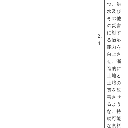
つ、洪
水及び
その他
の災害
に対す
2.
る適応
4
能力を
向上さ
せ、漸
進的に
土地と
土壌の
質を改
善させ
るよう
な、持
続可能
な食料