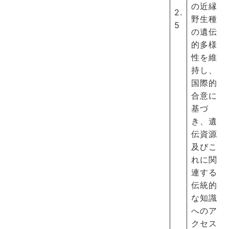
の近縁
2.
野生種
5
の遺伝
的多様
性を維
持し、
国際的
合意に
基づ
き、遺
伝資源
及びこ
れに関
連する
伝統的
な知識
へのア
クセス