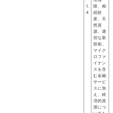
1.
限、相
4
続財
産、天
然資
源、適
切な新
技術、
マイク
ロファ
イナン
スを含
む金融
サービ
スに加
え、経
済的資
源につ