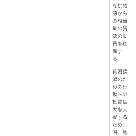
な供給
源から
の相当
量の資
源の動
員を確
保す
る。
貧困撲
滅のた
めの行
動への
投資拡
大を支
援する
ため、
国、地