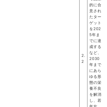
的に合
意され
たター
ゲット
を202
5年ま
でに達
成する
など、
2.
2030
2
年まで
にあら
ゆる形
態の栄
養不良
を解消
し、若
年女