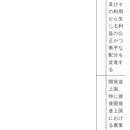
及びそ
の利用
から生
じる利
益の公
正かつ
衡平な
配分を
促進す
る
開発途
上国、
特に後
発開発
途上国
におけ
る農業