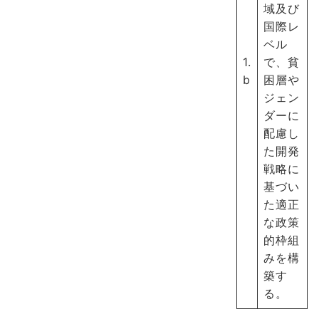
域及び
国際レ
ベル
1.
で、貧
b
困層や
ジェン
ダーに
配慮し
た開発
戦略に
基づい
た適正
な政策
的枠組
みを構
築す
る。