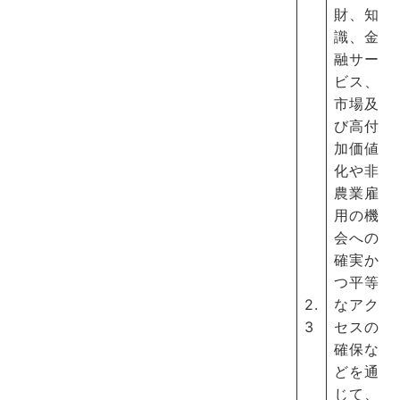
財、知
識、金
融サー
ビス、
市場及
び高付
加価値
化や非
農業雇
用の機
会への
確実か
つ平等
2.
なアク
3
セスの
確保な
どを通
じて、