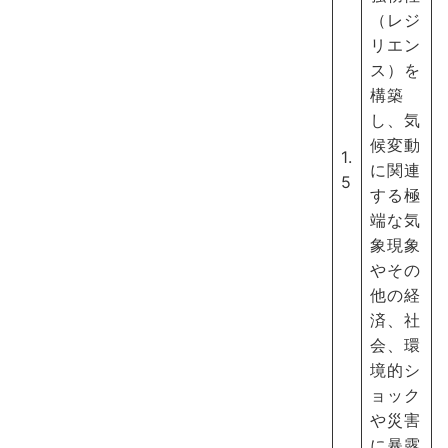
（レジ
リエン
ス）を
構築
し、気
候変動
1.
に関連
5
する極
端な気
象現象
やその
他の経
済、社
会、環
境的シ
ョック
や災害
に暴露