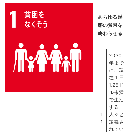
あらゆる形
態の貧困を
終わらせる
2030
年まで
に、現
在１日
1.25ド
ル未満
で生活
する
1.
人々と
1
定義さ
れてい