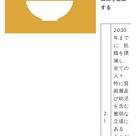
する
2030
年まで
に、飢
餓を撲
滅し、
全ての
人々、
特に貧
困層及
び幼児
を含む
2.
脆弱な
1
立場に
ある