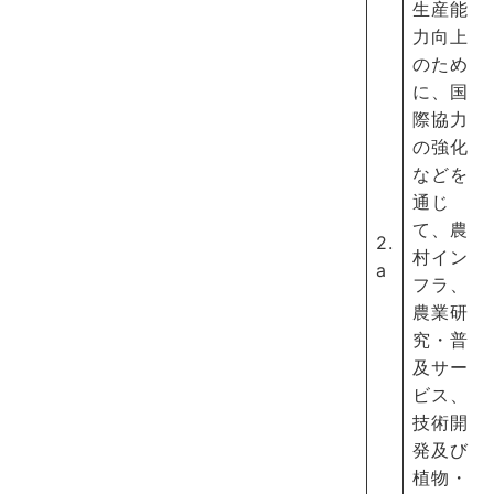
生産能
力向上
のため
に、国
際協力
の強化
などを
通じ
て、農
2.
村イン
a
フラ、
農業研
究・普
及サー
ビス、
技術開
発及び
植物・