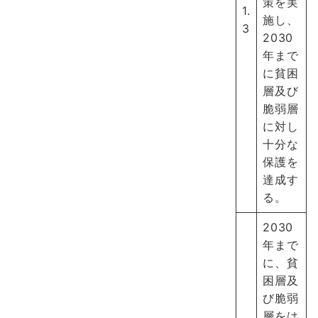
策を実
1.
施し、
3
2030
年まで
に貧困
層及び
脆弱層
に対し
十分な
保護を
達成す
る。
2030
年まで
に、貧
困層及
び脆弱
層をは