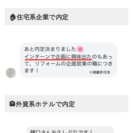
🏠住宅系企業で内定
🏨外資系ホテルで内定