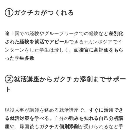
①ガクチカがつくれる
途上国での経験やグループワークでの経験など
差別化
された経験を就活でアピール
できる✨カンボジアでイ
ンターンをした学生は珍しく、
面接官に高評価をもら
った学生多数
②就活講座からガクチカ添削までサポー
ト
現役人事が講師を務める就活講座で、
すぐに活用でき
る就活対策を学べる
。自分の
強みを知れる自己分析講
座
や、帰国後も
ガクチカ個別添削
が受けられるなど手