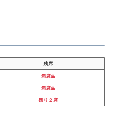
残席
満席🙏
満席🙏
残り２席